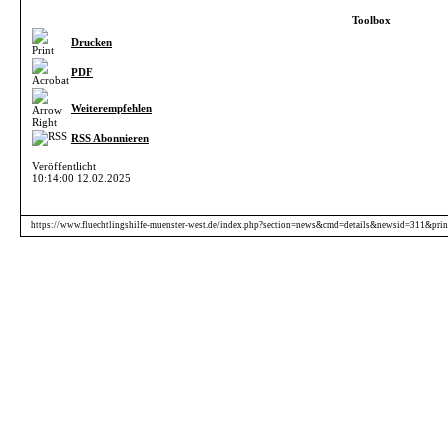
Toolbox
Drucken
PDF
Weiterempfehlen
RSS Abonnieren
Veröffentlicht
10:14:00 12.02.2025
https://www.fluechtlingshilfe-muenster-west.de/index.php?section=news&cmd=details&newsid=311&pri