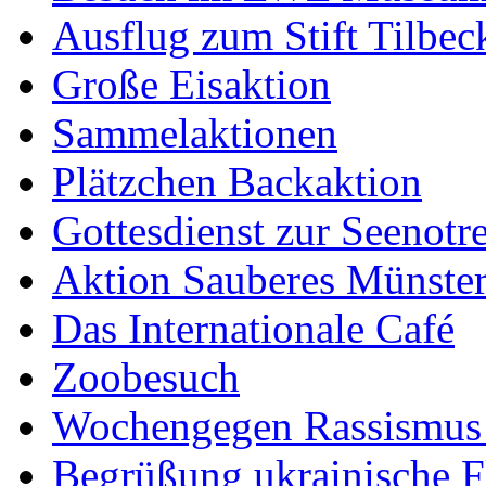
Ausflug zum Stift Tilbec
Große Eisaktion
Sammelaktionen
Plätzchen Backaktion
Gottesdienst zur Seenotr
Aktion Sauberes Münste
Das Internationale Café
Zoobesuch
Wochengegen Rassismus
Begrüßung ukrainische F